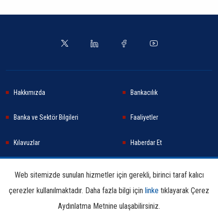
Hakkımızda
Bankacılık
Banka ve Sektör Bilgileri
Faaliyetler
Kılavuzlar
Haberdar Et
Haberler
Sürdürülebilirlik
Web sitemizde sunulan hizmetler için gerekli, birinci taraf kalıcı
çerezler kullanılmaktadır. Daha fazla bilgi için
linke
tıklayarak Çerez
Araştırma ve Yayınlar
İletişim Bilgileri
Aydınlatma Metnine ulaşabilirsiniz.