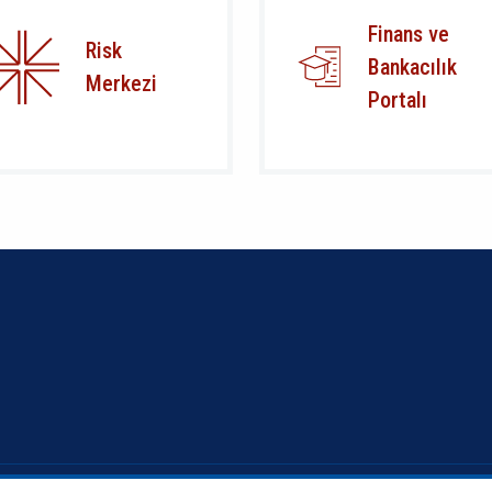
Finans ve
Risk
Bankacılık
Merkezi
Portalı