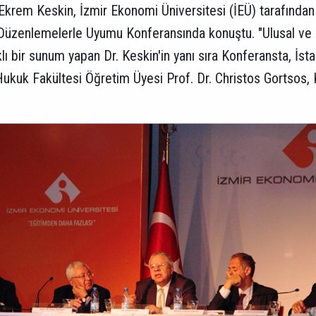
. Ekrem Keskin, İzmir Ekonomi Üniversitesi (İEÜ) tarafınd
 Düzenlemelerle Uyumu Konferansında konuştu. "Ulusal ve U
ıklı bir sunum yapan Dr. Keskin'in yanı sıra Konferansta, İs
 Hukuk Fakültesi Öğretim Üyesi Prof. Dr. Christos Gortsos