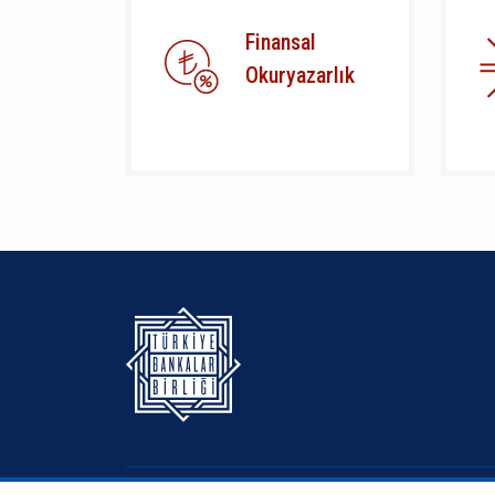
Finansal
Okuryazarlık