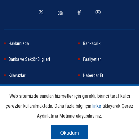
Hakkımızda
Bankacılık
Banka ve Sektör Bilgileri
Faaliyetler
Kılavuzlar
Haberdar Et
Haberler
Sürdürülebilirlik
Web sitemizde sunulan hizmetler için gerekli, birinci taraf kalıcı
çerezler kullanılmaktadır. Daha fazla bilgi için
linke
tıklayarak Çerez
Araştırma ve Yayınlar
İletişim Bilgileri
Aydınlatma Metnine ulaşabilirsiniz.
Okudum
Çerez Aydınlatma
Kullanım
Linkler
Bilgi