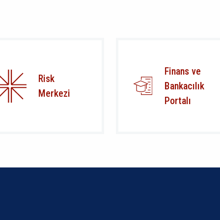
Finans ve
Risk
Bankacılık
Merkezi
Portalı