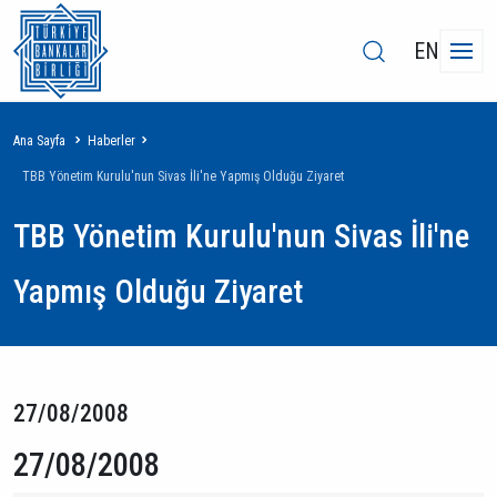
EN
Sayfa
Ana Sayfa
Haberler
yolu
TBB Yönetim Kurulu'nun Sivas İli'ne Yapmış Olduğu Ziyaret
TBB Yönetim Kurulu'nun Sivas İli'ne
Yapmış Olduğu Ziyaret
27/08/2008
27/08/2008