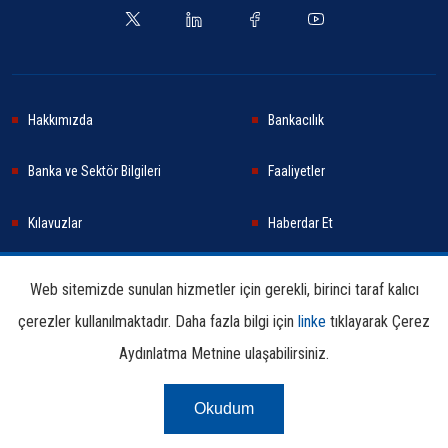
Hakkımızda
Bankacılık
Banka ve Sektör Bilgileri
Faaliyetler
Kılavuzlar
Haberdar Et
Haberler
Sürdürülebilirlik
Web sitemizde sunulan hizmetler için gerekli, birinci taraf kalıcı
çerezler kullanılmaktadır. Daha fazla bilgi için
linke
tıklayarak Çerez
Araştırma ve Yayınlar
İletişim Bilgileri
Aydınlatma Metnine ulaşabilirsiniz.
Okudum
Çerez Aydınlatma
Kullanım
Linkler
Bilgi
Metni
Koşulları
Edinme