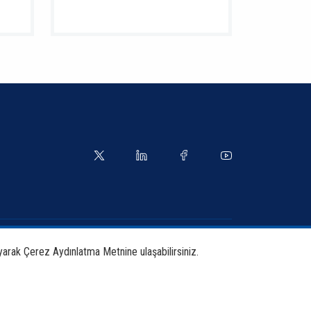
yetler
Kılavuzlar
yarak Çerez Aydınlatma Metnine ulaşabilirsiniz.
tırma ve Yayınlar
İletişim Bilgileri