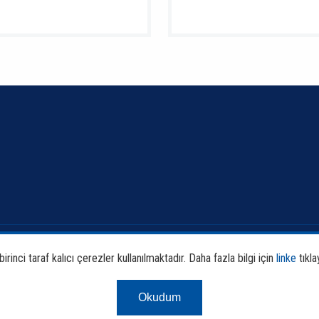
Banka ve Sektör Bilgileri
Faali
rinci taraf kalıcı çerezler kullanılmaktadır. Daha fazla bilgi için
linke
tıkla
Sürdürülebilirlik
Araş
Okudum