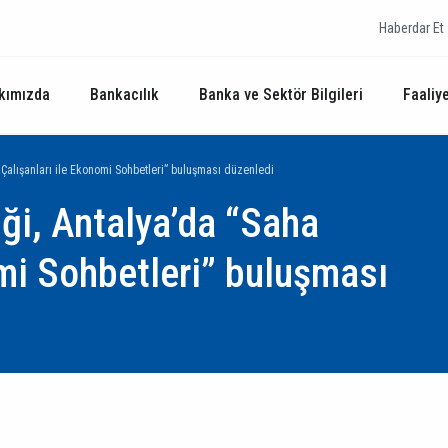
Haberdar Et
kımızda
Bankacılık
Banka ve Sektör Bilgileri
Faaliye
a Çalışanları ile Ekonomi Sohbetleri” buluşması düzenledi
iği, Antalya’da “Saha
omi Sohbetleri” buluşması