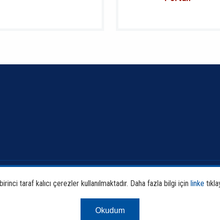
Banka ve Sektör Bilgileri
Faali
rinci taraf kalıcı çerezler kullanılmaktadır. Daha fazla bilgi için
linke
tıkla
Sürdürülebilirlik
Araş
Okudum