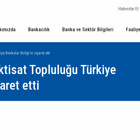
Haberdar Et
kımızda
Bankacılık
Banka ve Sektör Bilgileri
Faaliye
ye Bankalar Birliği'ni ziyaret etti
ktisat Topluluğu Türkiye
aret etti