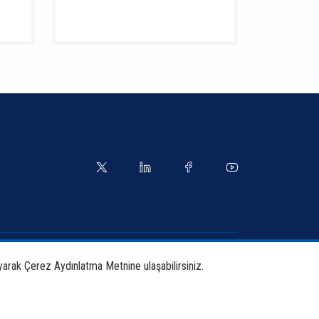
yetler
Kılavuzlar
yarak Çerez Aydınlatma Metnine ulaşabilirsiniz.
tırma ve Yayınlar
İletişim Bilgileri