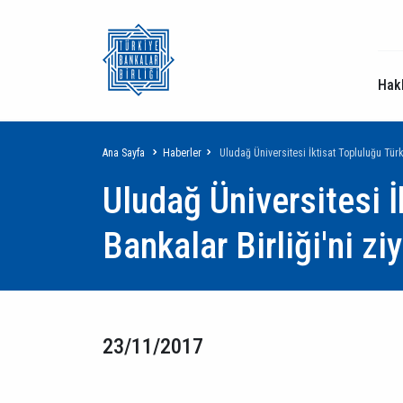
Hak
Sayfa
Ana Sayfa
Haberler
Uludağ Üniversitesi İktisat Topluluğu Türki
Uludağ Üniversitesi İ
yolu
Bankalar Birliği'ni ziy
23/11/2017