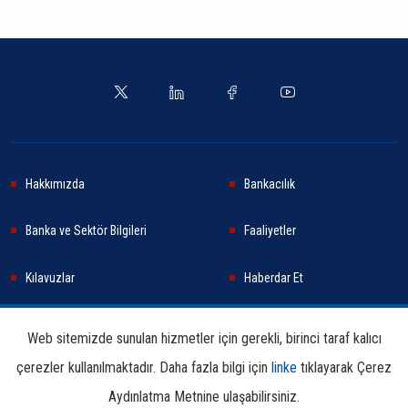
Hakkımızda
Bankacılık
Banka ve Sektör Bilgileri
Faaliyetler
Kılavuzlar
Haberdar Et
Haberler
Sürdürülebilirlik
Web sitemizde sunulan hizmetler için gerekli, birinci taraf kalıcı
çerezler kullanılmaktadır. Daha fazla bilgi için
linke
tıklayarak Çerez
Araştırma ve Yayınlar
İletişim Bilgileri
Aydınlatma Metnine ulaşabilirsiniz.