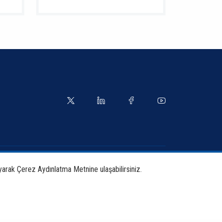
yetler
Kılavuzlar
yarak Çerez Aydınlatma Metnine ulaşabilirsiniz.
tırma ve Yayınlar
İletişim Bilgileri