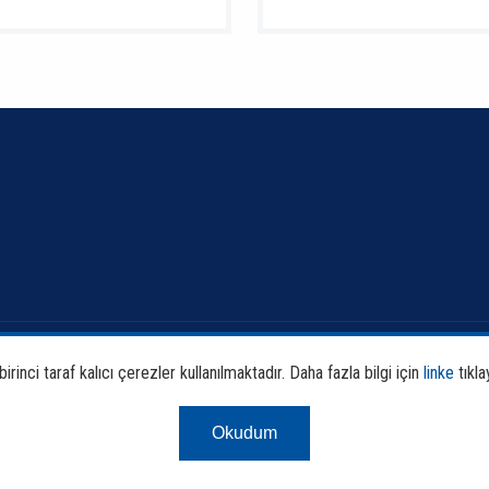
Banka ve Sektör Bilgileri
Faali
rinci taraf kalıcı çerezler kullanılmaktadır. Daha fazla bilgi için
linke
tıkla
Sürdürülebilirlik
Araş
Okudum