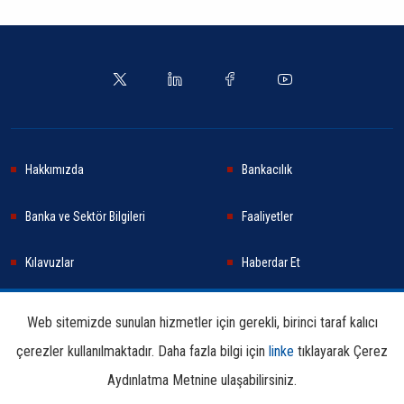
Hakkımızda
Bankacılık
Banka ve Sektör Bilgileri
Faaliyetler
Kılavuzlar
Haberdar Et
Haberler
Sürdürülebilirlik
Web sitemizde sunulan hizmetler için gerekli, birinci taraf kalıcı
çerezler kullanılmaktadır. Daha fazla bilgi için
linke
tıklayarak Çerez
Araştırma ve Yayınlar
İletişim Bilgileri
Aydınlatma Metnine ulaşabilirsiniz.