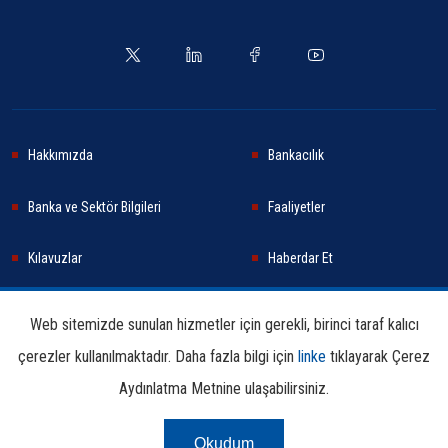
Hakkımızda
Bankacılık
Banka ve Sektör Bilgileri
Faaliyetler
Kılavuzlar
Haberdar Et
Haberler
Sürdürülebilirlik
Web sitemizde sunulan hizmetler için gerekli, birinci taraf kalıcı
çerezler kullanılmaktadır. Daha fazla bilgi için
linke
tıklayarak Çerez
Araştırma ve Yayınlar
İletişim Bilgileri
Aydınlatma Metnine ulaşabilirsiniz.
Okudum