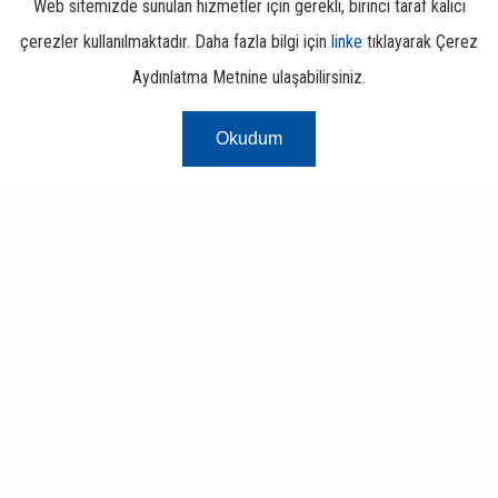
Web sitemizde sunulan hizmetler için gerekli, birinci taraf kalıcı
çerezler kullanılmaktadır. Daha fazla bilgi için
linke
tıklayarak Çerez
Aydınlatma Metnine ulaşabilirsiniz.
Risk Merkezi
Okudum
Finans ve Bankacılık Portalı