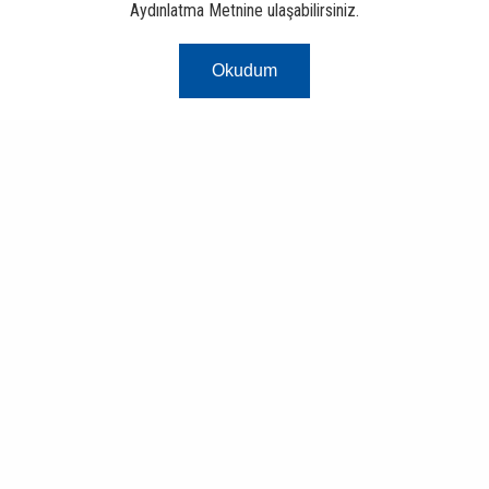
Aydınlatma Metnine ulaşabilirsiniz.
Okudum
Risk Merkezi
Finans ve Bankacılık Portalı