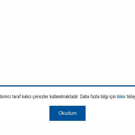
rinci taraf kalıcı çerezler kullanılmaktadır. Daha fazla bilgi için
linke
tıkla
Okudum
Finans ve