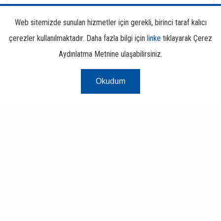
Web sitemizde sunulan hizmetler için gerekli, birinci taraf kalıcı
Finansal Okuryazarlık
çerezler kullanılmaktadır. Daha fazla bilgi için
linke
tıklayarak Çerez
Aydınlatma Metnine ulaşabilirsiniz.
Okudum
Risk Merkezi
Finans ve Bankacılık Portalı