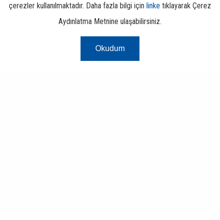
çerezler kullanılmaktadır. Daha fazla bilgi için
linke
tıklayarak Çerez
Aydınlatma Metnine ulaşabilirsiniz.
Okudum
Risk Merkezi
Finans ve Bankacılık Portalı