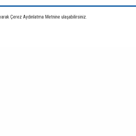
yarak Çerez Aydınlatma Metnine ulaşabilirsiniz.
Bankacılık Ürün
ve Hizmet
Ücretleri