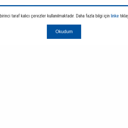
rinci taraf kalıcı çerezler kullanılmaktadır. Daha fazla bilgi için
linke
tıkla
Okudum
Finans ve
Risk
Bankacılık
Merkezi
Portalı