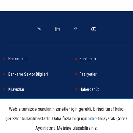
Hakkımızda
Bankacılık
Banka ve Sektör Bilgileri
Faaliyetler
Kılavuzlar
Haberdar Et
Haberler
Sürdürülebilirlik
Web sitemizde sunulan hizmetler için gerekli, birinci taraf kalıcı
çerezler kullanılmaktadır. Daha fazla bilgi için
linke
tıklayarak Çerez
Araştırma ve Yayınlar
İletişim Bilgileri
Aydınlatma Metnine ulaşabilirsiniz.