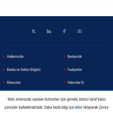
Hakkımızda
Bankacılık
Banka ve Sektör Bilgileri
Faaliyetler
Kılavuzlar
Haberdar Et
Haberler
Sürdürülebilirlik
Web sitemizde sunulan hizmetler için gerekli, birinci taraf kalıcı
çerezler kullanılmaktadır. Daha fazla bilgi için
linke
tıklayarak Çerez
Araştırma ve Yayınlar
İletişim Bilgileri