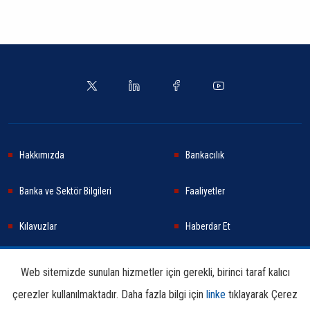
Hakkımızda
Bankacılık
Banka ve Sektör Bilgileri
Faaliyetler
Kılavuzlar
Haberdar Et
Haberler
Sürdürülebilirlik
Web sitemizde sunulan hizmetler için gerekli, birinci taraf kalıcı
çerezler kullanılmaktadır. Daha fazla bilgi için
linke
tıklayarak Çerez
Araştırma ve Yayınlar
İletişim Bilgileri