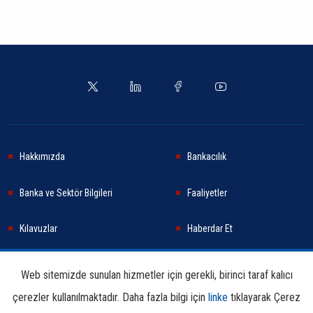
Hakkımızda
Bankacılık
Banka ve Sektör Bilgileri
Faaliyetler
Kılavuzlar
Haberdar Et
Haberler
Sürdürülebilirlik
Web sitemizde sunulan hizmetler için gerekli, birinci taraf kalıcı
çerezler kullanılmaktadır. Daha fazla bilgi için
linke
tıklayarak Çerez
Araştırma ve Yayınlar
İletişim Bilgileri