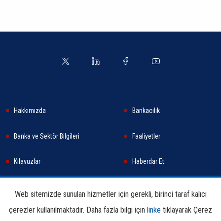
Hakkımızda
Bankacılık
Banka ve Sektör Bilgileri
Faaliyetler
Kılavuzlar
Haberdar Et
Haberler
Sürdürülebilirlik
Web sitemizde sunulan hizmetler için gerekli, birinci taraf kalıcı
çerezler kullanılmaktadır. Daha fazla bilgi için
linke
tıklayarak Çerez
Araştırma ve Yayınlar
İletişim Bilgileri