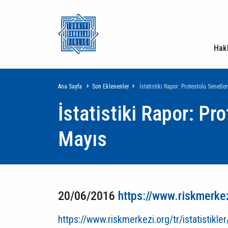
Hak
Sayfa
Ana Sayfa
Son Eklenenler
İstatistiki Rapor: Protestolu Senetle
İstatistiki Rapor: Pr
yolu
Mayıs
20/06/2016
https://www.riskmerkezi
https://www.riskmerkezi.org/tr/istatistikle