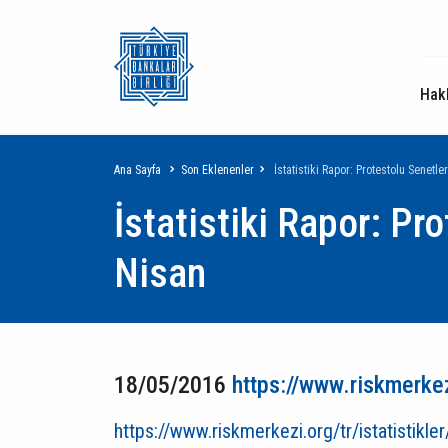
Hak
Sayfa
Ana Sayfa
Son Eklenenler
İstatistiki Rapor: Protestolu Senetle
İstatistiki Rapor: Pr
yolu
Nisan
18/05/2016
https://www.riskmerkezi
https://www.riskmerkezi.org/tr/istatistikle