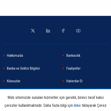
Hakkımızda
Bankacılık
Banka ve Sektör Bilgileri
Faaliyetler
Kılavuzlar
Haberdar Et
Haberler
Sürdürülebilirlik
Web sitemizde sunulan hizmetler için gerekli, birinci taraf kalıcı
çerezler kullanılmaktadır. Daha fazla bilgi için
linke
tıklayarak Çerez
Araştırma ve Yayınlar
İletişim Bilgileri