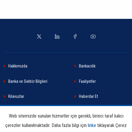
Hakkımızda
Bankacılık
Banka ve Sektör Bilgileri
Faaliyetler
Kılavuzlar
Haberdar Et
Haberler
Sürdürülebilirlik
Web sitemizde sunulan hizmetler için gerekli, birinci taraf kalıcı
çerezler kullanılmaktadır. Daha fazla bilgi için
linke
tıklayarak Çerez
Araştırma ve Yayınlar
İletişim Bilgileri