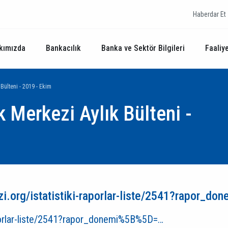
Haberdar Et
kımızda
Bankacılık
Banka ve Sektör Bilgileri
Faaliye
 Bülteni - 2019 - Ekim
k Merkezi Aylık Bülteni -
zi.org/istatistiki-raporlar-liste/2541?rapor_
raporlar-liste/2541?rapor_donemi%5B%5D=…