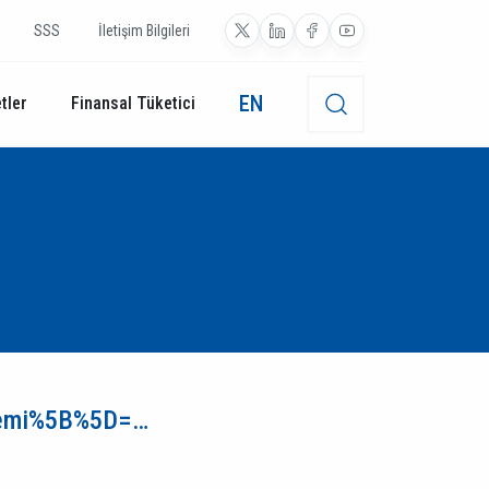
SSS
İletişim Bilgileri
EN
tler
Finansal Tüketici
donemi%5B%5D=…