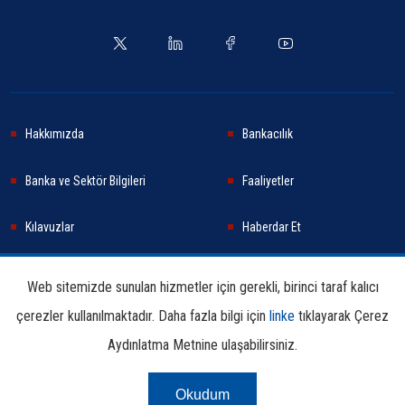
Hakkımızda
Bankacılık
Banka ve Sektör Bilgileri
Faaliyetler
Kılavuzlar
Haberdar Et
Haberler
Sürdürülebilirlik
Web sitemizde sunulan hizmetler için gerekli, birinci taraf kalıcı
çerezler kullanılmaktadır. Daha fazla bilgi için
linke
tıklayarak Çerez
Araştırma ve Yayınlar
İletişim Bilgileri
Aydınlatma Metnine ulaşabilirsiniz.
Okudum
Çerez Aydınlatma
Kullanım
Linkler
Bilgi