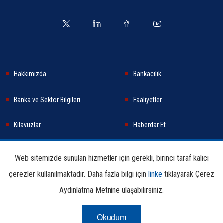
Hakkımızda
Bankacılık
Banka ve Sektör Bilgileri
Faaliyetler
Kılavuzlar
Haberdar Et
Haberler
Sürdürülebilirlik
Web sitemizde sunulan hizmetler için gerekli, birinci taraf kalıcı
çerezler kullanılmaktadır. Daha fazla bilgi için
linke
tıklayarak Çerez
Araştırma ve Yayınlar
İletişim Bilgileri
Aydınlatma Metnine ulaşabilirsiniz.
Okudum
Çerez Aydınlatma
Kullanım
Linkler
Bilgi