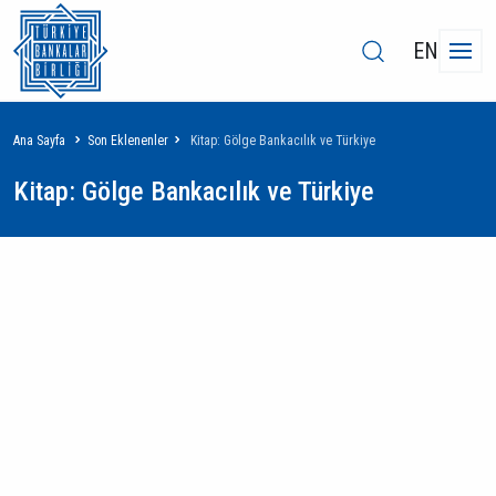
EN
Sayfa
Ana Sayfa
Son Eklenenler
Kitap: Gölge Bankacılık ve Türkiye
yolu
Kitap: Gölge Bankacılık ve Türkiye