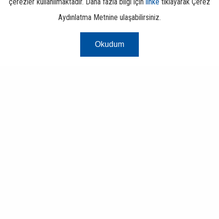
çerezler kullanılmaktadır. Daha fazla bilgi için
linke
tıklayarak Çerez
Risk Merkezi
Aydınlatma Metnine ulaşabilirsiniz.
Okudum
Finans ve Bankacılık Portalı
Bankacılık Ürün ve Hizmet
Ücretleri