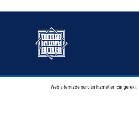
Hakkımızda
Bankacılık
Web sitemizde sunulan hizmetler için gerekli, bi
Haberdar Et
Haberler
Copyright © 2026 TBB Tüm Hakları Saklıdır.