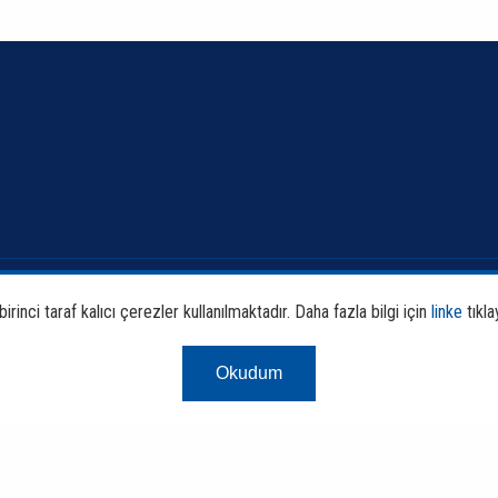
Banka ve Sektör Bilgileri
Faali
rinci taraf kalıcı çerezler kullanılmaktadır. Daha fazla bilgi için
linke
tıkla
Sürdürülebilirlik
Araş
Okudum
Çerez Aydınlatm