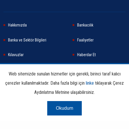
Hakkımızda
Bankacılık
Banka ve Sektör Bilgileri
Faaliyetler
Kılavuzlar
Haberdar Et
Haberler
Sürdürülebilirlik
Web sitemizde sunulan hizmetler için gerekli, birinci taraf kalıcı
çerezler kullanılmaktadır. Daha fazla bilgi için
linke
tıklayarak Çerez
Araştırma ve Yayınlar
İletişim Bilgileri
Aydınlatma Metnine ulaşabilirsiniz.
Okudum
Çerez Aydınlatma
Kullanım
Linkler
Bilgi
Metni
Koşulları
Edinme
Copyright © 2026 TBB Tüm Hakları Saklıdır.