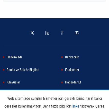
Hakkımızda
Bankacılık
Banka ve Sektör Bilgileri
Faaliyetler
Kılavuzlar
Haberdar Et
Haberler
Sürdürülebilirlik
Web sitemizde sunulan hizmetler için gerekli, birinci taraf kalıcı
çerezler kullanılmaktadır. Daha fazla bilgi için
linke
tıklayarak Çerez
Araştırma ve Yayınlar
İletişim Bilgileri