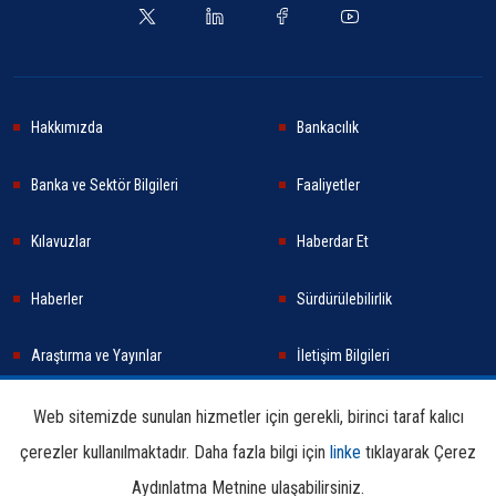
Hakkımızda
Bankacılık
Banka ve Sektör Bilgileri
Faaliyetler
Kılavuzlar
Haberdar Et
Haberler
Sürdürülebilirlik
Araştırma ve Yayınlar
İletişim Bilgileri
Web sitemizde sunulan hizmetler için gerekli, birinci taraf kalıcı
çerezler kullanılmaktadır. Daha fazla bilgi için
linke
tıklayarak Çerez
Çerez Aydınlatma
Kullanım
Linkler
Bilgi
Metni
Koşulları
Edinme
Aydınlatma Metnine ulaşabilirsiniz.